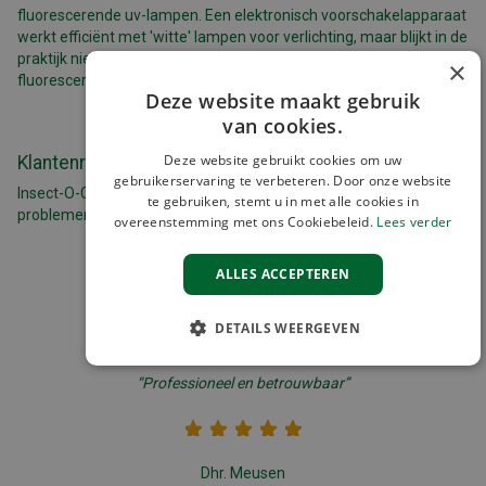
fluorescerende uv-lampen. Een elektronisch voorschakelapparaat
werkt efficiënt met 'witte' lampen voor verlichting, maar blijkt in de
praktijk niet betrouwbaar te werken in combinatie met
×
fluorescerende uv-lampen.
Deze website maakt gebruik
van cookies.
Deze website gebruikt cookies om uw
Klantenreacties
gebruikerservaring te verbeteren. Door onze website
Insect-O-Cutor biedt oplossingen voor een breed scala aan
te gebruiken, stemt u in met alle cookies in
problemen op het gebied van vliegende insecten.
overeenstemming met ons Cookiebeleid.
Lees verder
“Zeer correct advies gekregen. Dank!”
ALLES ACCEPTEREN
DETAILS WEERGEVEN
Piet
STRIKT NOODZAKELIJK
PRESTATIE
“Professioneel en betrouwbaar”
TARGETING
FUNCTIONEEL
NIET-GECLASSIFICEERD
Dhr. Meusen