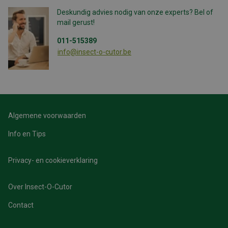
Deskundig advies nodig van onze experts? Bel of
mail gerust!
Strikt noodzakelijk
Prestatie
Targeting
011-515389
Functioneel
Niet-geclassificeerd
info@insect-o-cutor.be
Strikt noodzakelijke cookies maken de
kernfunctionaliteiten van de website mogelijk, zoals
gebruikersaanmelding en accountbeheer. De website kan
niet goed worden gebruikt zonder de strikt noodzakelijke
cookies.
Aanbieder /
Algemene voorwaarden
Naam
Vervaldatum
Domein
Info en Tips
CFID
1 dag
Adobe Inc.
www.insect-
o-cutor.be
Privacy- en cookieverklaring
Over Insect-O-Cutor
Contact