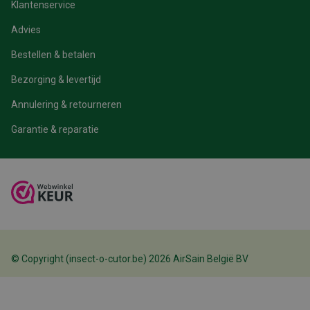
Klantenservice
Advies
Bestellen & betalen
Bezorging & levertijd
Annulering & retourneren
VISITOR_PRIVACY_METADATA
6 maanden
YouTube
.youtube.com
Garantie & reparatie
© Copyright (insect-o-cutor.be) 2026 AirSain België BV